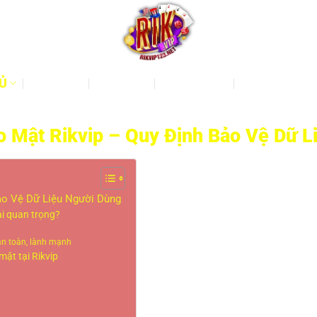
Ủ
CASINO
BẮN CÁ
GAME BÀI
SLOT GAME
o Mật Rikvip – Quy Định Bảo Vệ Dữ L
ảo Vệ Dữ Liệu Người Dùng
ại quan trọng?
an toàn, lành mạnh
ật tại Rikvip