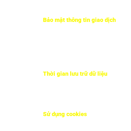
nguyên tắc minh bạch và tuân thủ quy địn
Bảo mật thông tin giao dịch
Một trong những điểm được người chơi đặc
sách bảo mật
Rikvip đã đưa ra hàng loạt b
Tất cả các giao dịch đều được mã hóa bằ
được gửi về số điện thoại đã đăng ký. Đây 
Thời gian lưu trữ dữ liệu
Chính sách bảo mật
Rikvip nêu rõ rằng tất
nhiên, cổng game cũng cho phép người dùn
sẽ tiến hành loại bỏ khỏi hệ thống trong th
Sử dụng cookies
Cookies là một phần không thể thiếu trong