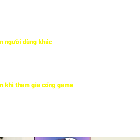
thoại. Hội viên không được phép chia sẻ thông tin này với bất k
 xâm nhập hoặc thất thoát tài sản, nền tảng sẽ không chịu trách
ỹ thuật hoặc tấn công từ bên ngoài không xuất phát từ hành vi b
ản người dùng khác
ách bảo mật
là nghiêm cấm mọi hành vi truy cập trái phép vào 
acker để đăng nhập tài khoản không thuộc sở hữu của mình bị
mà còn đe dọa tới sự ổn định của hệ thống bảo mật.
n khi tham gia cổng game
dụng các phần mềm thứ ba nhằm can thiệp hoặc điều khiển trò
h cắp dữ liệu.
ra người dùng có dấu hiệu sử dụng hack gian lận, hệ thống sẽ ng
oát để xử lý thêm.