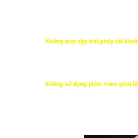
tài khoản, mật khẩu và mã OTP gửi về điện 
Trong trường hợp để lộ khiến tài khoản bị
chứng minh được việc rò rỉ xảy ra do lỗi k
Không truy cập trái phép tài kho
Một nguyên tắc quan trọng trong
chính s
thuật, phần mềm can thiệp hoặc công cụ h
không chỉ gây mất an toàn cho cộng đồng 
Không sử dụng phần mềm gian lậ
Rikvip cấm tuyệt đối việc người chơi sử 
bằng của hệ thống và tiềm ẩn nguy cơ đán
Theo
chính sách bảo mật
, nếu phát hiện 
lịch sử hoạt động của người chơi sẽ bị rà s