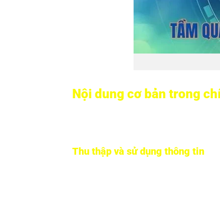
Nội dung cơ bản trong chí
Việc nắm rõ những quy định cụ thể là điề
dịch vụ tại nền tảng.
Thu thập và sử dụng thông tin
Ngay từ thời điểm người chơi tạo lập tài
dịch vụ, cổng game còn có thể ghi nhận thê
Toàn bộ dữ liệu này đều phục vụ mục đích
tích nhằm cải thiện chất lượng. Điều quan