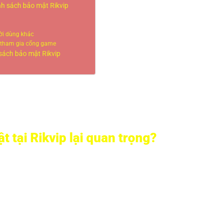
nh sách bảo mật Rikvip
ười dùng khác
 tham gia cổng game
 sách bảo mật Rikvip
hàng đầu đối với bất kỳ người chơi nào khi tham gia vào cổng
 toàn thông tin ngày càng tinh vi, nền tảng đã thiết lập một hệ
t tại Rikvip lại quan trọng?
 hãy cùng làm rõ lý do vì sao điều khoản này lại đóng vai trò th
g sẽ cần cung cấp một số thông tin bao gồm như họ tên, số điện
h nghiêm ngặt. Cổng game cam kết chỉ sử dụng các dữ liệu này