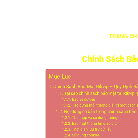
Bỏ
qua
nội
dung
TRANG CH
Chính Sách Bả
Mục Lục
Chính Sách Bảo Mật Rikvip – Quy Định B
Tại sao chính sách bảo mật tại Rikvip l
Bảo vệ dữ liệu
Tạo dựng môi trường giải trí một cách 
Nội dung cơ bản trong chính sách bảo m
Thu thập và sử dụng thông tin
Bảo mật thông tin giao dịch
Thời gian lưu trữ dữ liệu
Sử dụng cookies