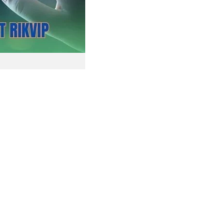
định tham gia hoặc đã và đang sử dụng các
cơ bản. Ngoài ra, trong quá trình sử dụng
thanh toán, giải quyết tranh chấp và phân
hập và xử lý đều được thực hiện dựa trên