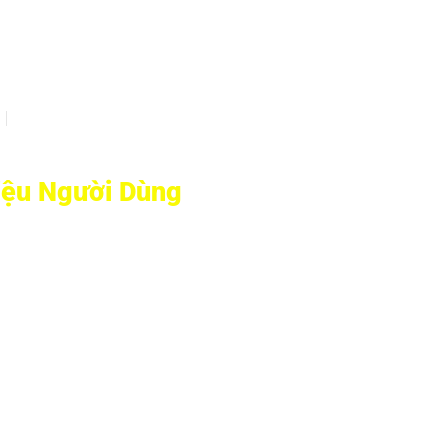
TIN TỨC
iệu Người Dùng