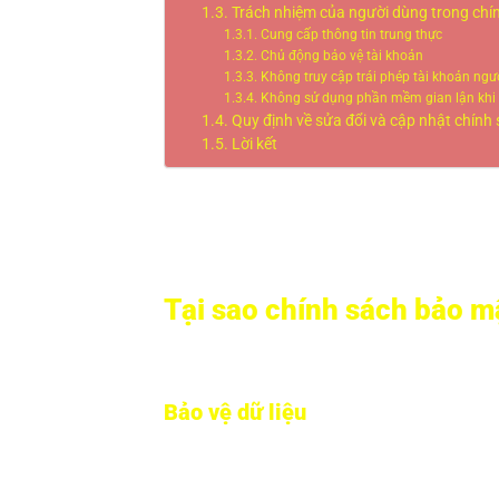
Trách nhiệm của người dùng trong chí
Cung cấp thông tin trung thực
Chủ động bảo vệ tài khoản
Không truy cập trái phép tài khoản ng
Không sử dụng phần mềm gian lận khi
Quy định về sửa đổi và cập nhật chính
Lời kết
Chính sách bảo mật
là yếu tố quan trọng 
công nghệ hiện đại và các mối đe dọa về an
cá nhân hội viên.
Tại sao chính sách bảo mậ
Trước khi đi sâu vào các điều khoản cụ thể,
Bảo vệ dữ liệu
Ngay từ khi đăng ký tài khoản, người dùn
Tất cả đều được hệ thống bảo vệ một các