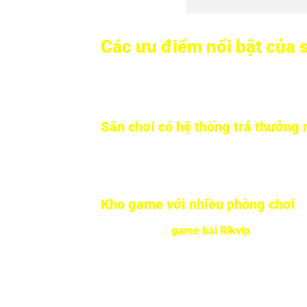
Các ưu điểm nổi bật của 
Đây là sản phẩm rất phổ biến và bạn có thể
khách hàng khi mang đến những trải nghi
Sân chơi có hệ thống trả thưởng
Nhằm mang lại sự thuận tiện cho khách hà
phổ biến có thể kể đến ở đây như ngân hàng
Kho game với nhiều phòng chơi
Ở mỗi trò chơi
game bài Rikvip
, cổng cung
có đầy đủ cấp bậc, phù hợp cho những ai 
Những bàn cược lớn có không khí cạnh tran
tập và tích lũy kinh nghiệm, chắc chắn gi