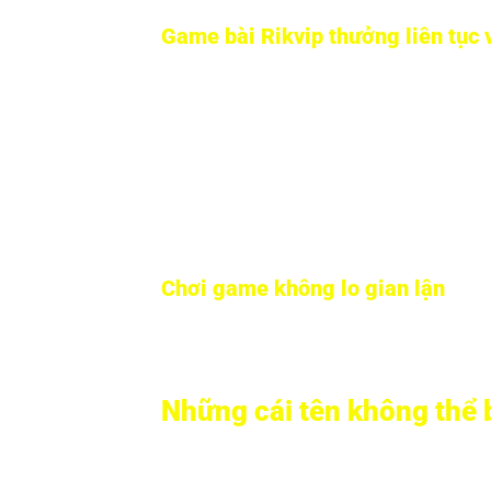
Game bài Rikvip thưởng liên tục 
Không làm người chơi thất vọng, cổng game
tục tung ra phần thưởng giá trị lớn cho kh
Dù là người mới gia nhập và hội viên lâu 
hoàn tiền mở ra nhiều cơ hội gia tăng lợi 
Các ưu thế của sản phẩm game bài tại Rik
Chơi game không lo gian lận
Người chơi có thể an tâm trải nghiệm khi h
hữu cơ chế chống hack nhằm tạo nên sân 
Những cái tên không thể 
Ngay từ khi mới thành lập cho đến hiện tạ
danh sách đầy tính cạnh tranh và phần thưở