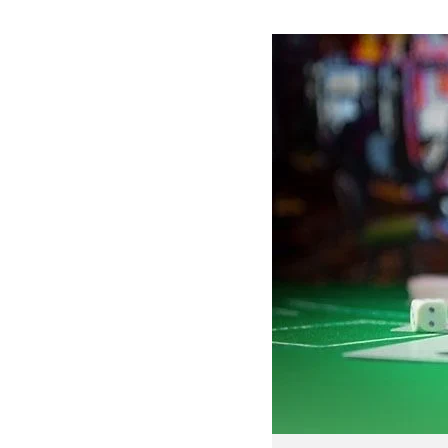
loại từ truyền thống đến hiện đại, chắc c