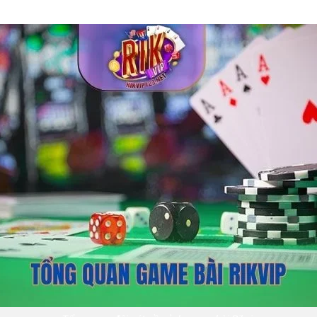
hắn là điểm đến hấp dẫn cho khách hàng.