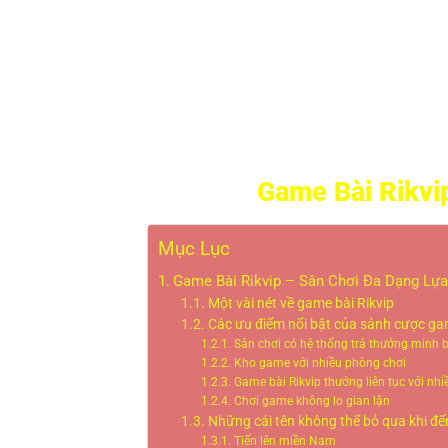
Bỏ
qua
nội
dung
TRANG CH
Game Bài Rikvi
Mục Lục
Game Bài Rikvip – Sân Chơi Đa Dạng Lự
Một vài nét về game bài Rikvip
Các ưu điểm nổi bật của sảnh cược gam
Sân chơi có hệ thống trả thưởng minh 
Kho game với nhiều phòng chơi
Game bài Rikvip thưởng liên tục với nhi
Chơi game không lo gian lận
Những cái tên không thể bỏ qua khi đến
Tiến lên miền Nam