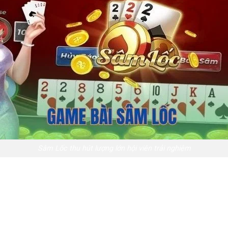
Sâm Lốc thu hút lượng lớn hội viên trải nghiệm
ân gian thì Xóc Đĩa không thể bỏ qua. Luật chơi rất đơn giản,
ống, hội viên sẽ được trải nghiệm với giao diện bắt mắt và có th