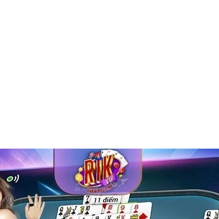
đam mê bộ môn này. Tiến lên miền Nam là một trong những trò 
ay trước thì thắng. Tuy nhiên thể lại yêu cầu sự tư duy cũng như 
người chơi phải thích thú. Tương tự với cách chơi của Tiến lên 
ao tỷ lệ chiến thắng. Nếu những ai yêu thích
game bài Rikvip
n