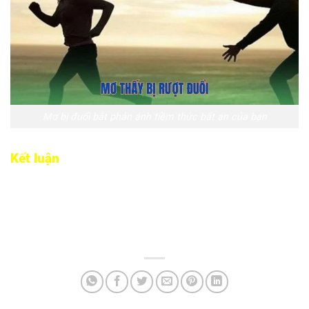
Mơ bị đuổi bắt phản ánh tiềm thức bất an của bạn
Kết luận
Có thể thấy, việc
giải mã giấc mơ
còn giúp bạn phòng ngừa
những rủi ro mà còn có thể tiếp thêm động lực. Bạn có thể
lấy ý chí và sự tự tin để đối mặt với cuộc sống qua những
gợi ý tích cực từ bài viết này của cổng game Rikvip.