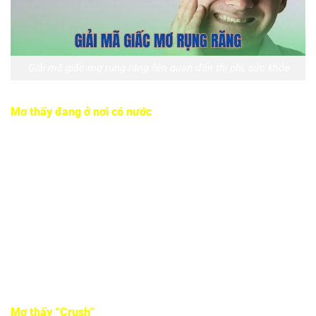
Giải mã giấc mơ rụng răng liên quan đến thị phi, sức khỏe
Mơ thấy đang ở nơi có nước
Giải mã giấc mơ
liên quan đến nước thường là “lời thì
thầm” từ chính tiềm thức của bạn, gợi ý:
Thấy bản thân ở giữa biển cả: Tiềm thức đang cảm
thấy cô đơn hoặc lạc lõng, cần tìm kiếm các mối quan
hệ mới để cuộc sống thêm ý nghĩa.
Chiêm bao bản thân đang trôi trên mặt nước gợi ý bạn
cần chủ động và mạnh mẽ hơn trong cuộc sống để nắm
bắt những cơ hội mới.
Mơ thấy “Crush”