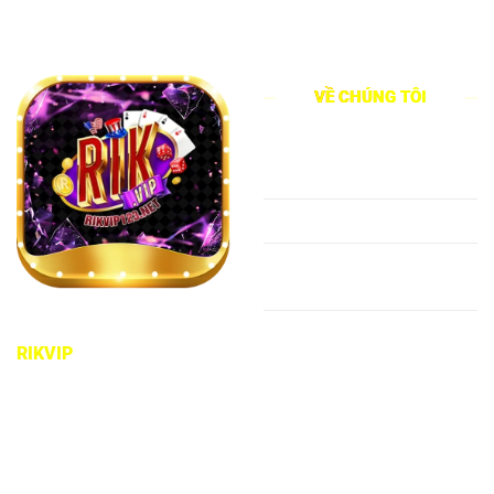
Miền
Cao
Trung
Thủ
–
Xổ
Cập
Số
Nhật
Lô
VỀ CHÚNG TÔI
Kết
Đề
Quả
Đơn
Nhanh
Giản
Nhất
Giới thiệu rikvip
Tại
Rikvip
Chế độ bảo mật rikvip
Điều khoản sử dụng
rikvip
Tuyển Dụng rikvip
RIKVIP
là một nhà cái giải
trí trực tuyến mang phong
cách trẻ trung và hiện đại,
nơi người chơi có thể khám
phá nhiều trò chơi đổi
thưởng hấp dẫn. Với cơ chế