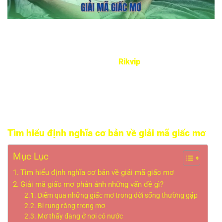
Giải mã giấc mơ
là nội dung thu hút tò mò của rất nhiều
người bởi sự đa dạng của sự việc tình hình sau những lần
mộng mị. Hôm nay, cổng game
Rikvip
sẽ đưa bạn đọc
chạm tới những ý nghĩa chi tiết của những giấc mộng phổ
biến. Có thể bạn sẽ tìm được thông điệp và điềm báo quan
trọng cho chính bản thân sau những tình huống cụ thể
trong bài viết này!
Tìm hiểu định nghĩa cơ bản về giải mã giấc mơ
Mục Lục
Tìm hiểu định nghĩa cơ bản về giải mã giấc mơ
Giải mã giấc mơ phản ánh những vấn đề gì?
Điểm qua những giấc mơ trong đời sống thường gặp
Bị rụng răng trong mơ
Mơ thấy đang ở nơi có nước